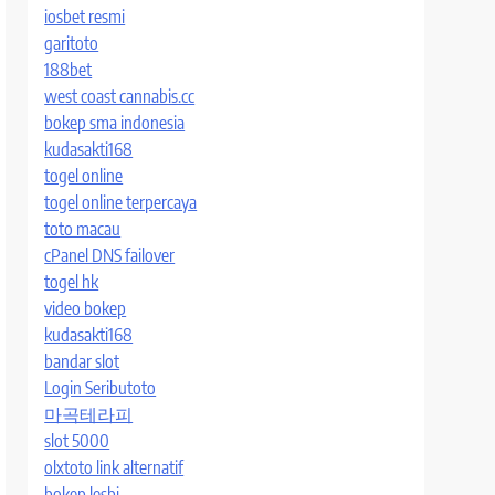
iosbet resmi
garitoto
188bet
west coast cannabis.cc
bokep sma indonesia
kudasakti168
togel online
togel online terpercaya
toto macau
cPanel DNS failover
togel hk
video bokep
kudasakti168
bandar slot
Login Seributoto
마곡테라피
slot 5000
olxtoto link alternatif
bokep lesbi