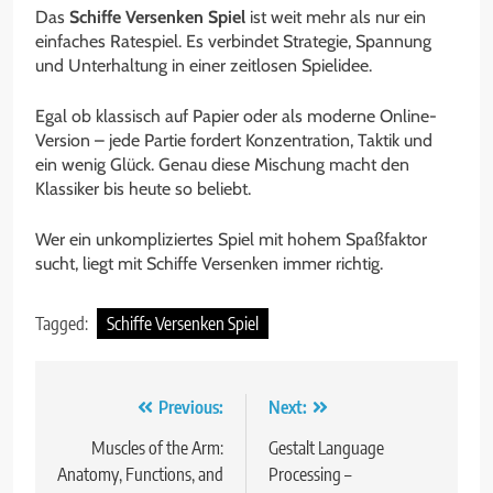
Das
Schiffe Versenken Spiel
ist weit mehr als nur ein
einfaches Ratespiel. Es verbindet Strategie, Spannung
und Unterhaltung in einer zeitlosen Spielidee.
Egal ob klassisch auf Papier oder als moderne Online-
Version – jede Partie fordert Konzentration, Taktik und
ein wenig Glück. Genau diese Mischung macht den
Klassiker bis heute so beliebt.
Wer ein unkompliziertes Spiel mit hohem Spaßfaktor
sucht, liegt mit Schiffe Versenken immer richtig.
Tagged:
Schiffe Versenken Spiel
Post
Previous:
Next:
navigation
Muscles of the Arm:
Gestalt Language
Anatomy, Functions, and
Processing –