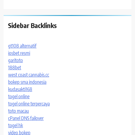
Sidebar Backlinks
gt108 alternatif
iosbet resmi
garitoto
188bet
west coast cannabis.cc
bokep sma indonesia
kudasakti168
togel online
togel online terpercaya
toto macau
cPanel DNS failover
togel hk
video bokep