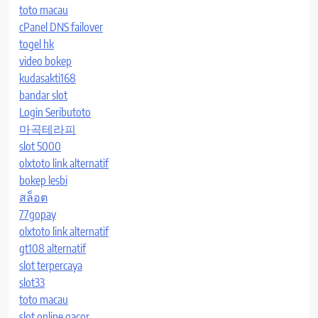
toto macau
cPanel DNS failover
togel hk
video bokep
kudasakti168
bandar slot
Login Seributoto
마곡테라피
slot 5000
olxtoto link alternatif
bokep lesbi
สล็อต
77gopay
olxtoto link alternatif
gt108 alternatif
slot terpercaya
slot33
toto macau
slot online gacor