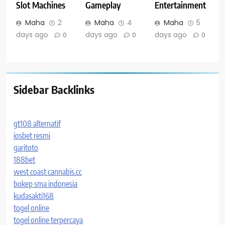
Slot Machines
Gameplay
Entertainment
Maha
2
Maha
4
Maha
5
days ago
days ago
days ago
0
0
0
Sidebar Backlinks
gt108 alternatif
iosbet resmi
garitoto
188bet
west coast cannabis.cc
bokep sma indonesia
kudasakti168
togel online
togel online terpercaya