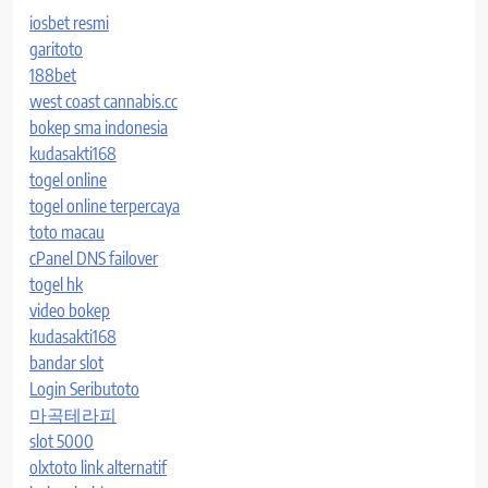
iosbet resmi
garitoto
188bet
west coast cannabis.cc
bokep sma indonesia
kudasakti168
togel online
togel online terpercaya
toto macau
cPanel DNS failover
togel hk
video bokep
kudasakti168
bandar slot
Login Seributoto
마곡테라피
slot 5000
olxtoto link alternatif